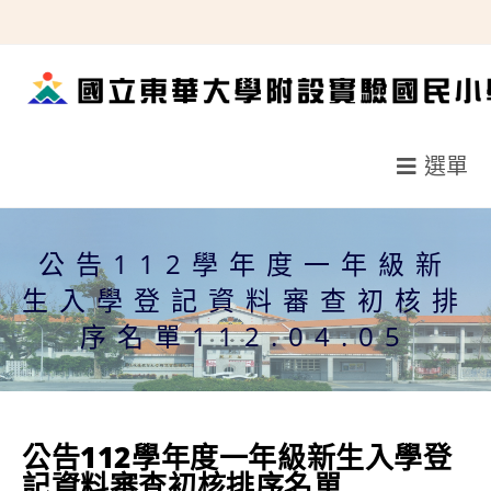
跳
轉
至
主
要
選單
內
容
公告112學年度一年級新
生入學登記資料審查初核排
序名單112.04.05
公告112學年度一年級新生入學登
記資料審查初核排序名單