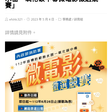
賽」
Post
Post
Post
efshlc321
2023 年 5 月 4 日
學務處
/
訓育組
author:
published:
category:
詳情請見附件。