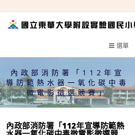
跳
轉
至
主
要
選單
內
容
內政部消防署「112年宣
導防範熱水器一氧化碳中毒
微電影徵選競賽」
內政部消防署「112年宣導防範熱
水器一氧化碳中毒微電影徵選競