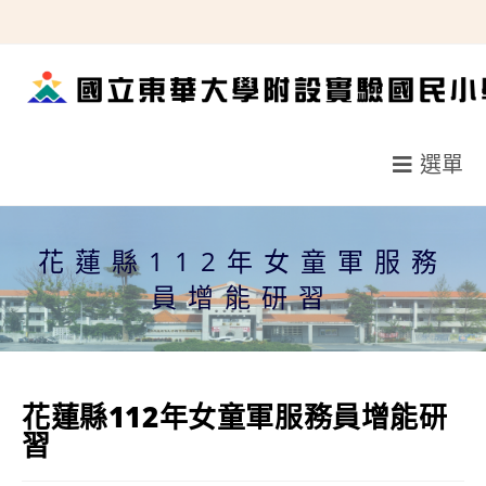
跳
轉
至
主
要
選單
內
容
花蓮縣112年女童軍服務
員增能研習
花蓮縣112年女童軍服務員增能研
習