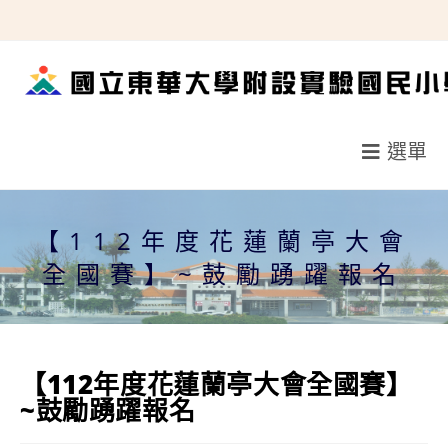
跳
轉
至
主
要
選單
內
容
【112年度花蓮蘭亭大會
全國賽】~鼓勵踴躍報名
【112年度花蓮蘭亭大會全國賽】
~鼓勵踴躍報名