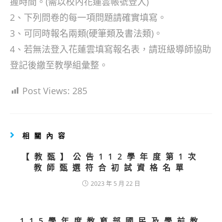
握時間。(需以校內花蓮雲帳號登入)
2、下列問卷的每一項問題請確實填寫。
3、可同時報名兩類(硬筆類及書法類)。
4、若無法登入花蓮雲填寫報名表，請班級導師協助
登記後繳至教學組彙整。
Post Views:
285
相關內容
【教甄】公告112學年度第1次
教師甄選符合初試資格名單
2023 年 5 月 22 日
115學年度教育部國民及學前教