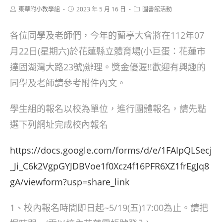
Post
Post
Post
東華附小教學組
2023 年 5 月 16 日
圖書館活動
author:
published:
category:
各位同學及老師們，今年的蘭亭大會將在112年07
月22日(星期六)於花蓮縣立體育場(小巨蛋：花蓮市
達固湖灣大路23號)辦理。獎金優渥!!歡迎有興趣的
同學及老師請參考附件內文。
學生組的報名以校為單位，進行團體報名，請先點
選下列網址完成校內報名
https://docs.google.com/forms/d/e/1FAIpQLSecj
_Ji_C6k2VgpGYJDBVoe1f0Xcz4f16PFR6XZ1frEgJq8
gA/viewform?usp=share_link
1、校內報名時間即日起~5/19(五)17:00為止。請把