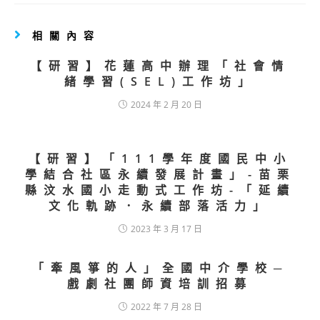
相關內容
【研習】花蓮高中辦理「社會情
緒學習(SEL)工作坊」
2024 年 2 月 20 日
【研習】「111學年度國民中小
學結合社區永續發展計畫」-苗栗
縣汶水國小走動式工作坊-「延續
文化軌跡．永續部落活力」
2023 年 3 月 17 日
「牽風箏的人」全國中介學校─
戲劇社團師資培訓招募
2022 年 7 月 28 日