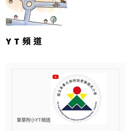
YT頻道
東華附小YT頻道