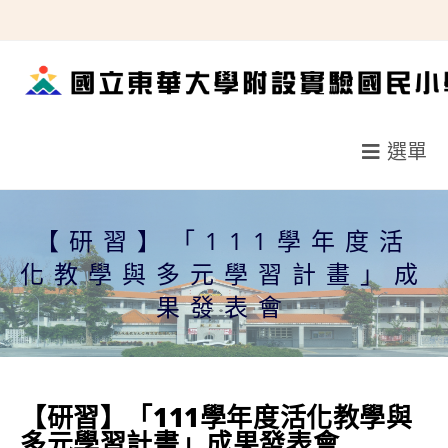
跳
轉
至
主
要
選單
內
容
【研習】「111學年度活
化教學與多元學習計畫」成
果發表會
【研習】「111學年度活化教學與
多元學習計畫」成果發表會