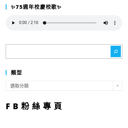
✨75週年校慶校歌✨
搜
尋
類型
類
選取分類
型
FB粉絲專頁