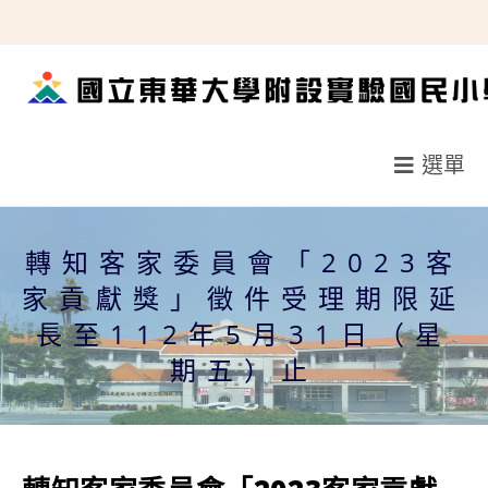
跳
轉
至
主
要
選單
內
容
轉知客家委員會「2023客
家貢獻獎」徵件受理期限延
長至112年5月31日（星
期五）止