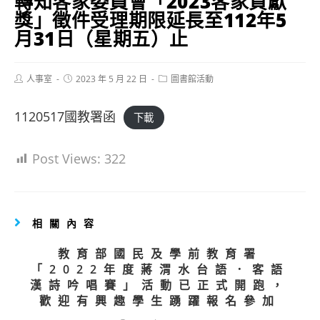
轉知客家委員會「2023客家貢獻
獎」徵件受理期限延長至112年5
月31日（星期五）止
Post
Post
Post
人事室
2023 年 5 月 22 日
圖書館活動
author:
published:
category:
1120517國教署函
下載
Post Views:
322
相關內容
教育部國民及學前教育署
「2022年度蔣渭水台語．客語
漢詩吟唱賽」活動已正式開跑，
歡迎有興趣學生踴躍報名參加