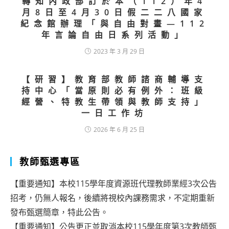
轉知內政部訂於本（112）年4
月8日至4月30日假二二八國家
紀念館辦理「與自由對畫—112
年言論自由日系列活動」
2023 年 3 月 29 日
【研習】教育部教師諮商輔導支
持中心「當原則必有例外：班級
經營、特教生帶領與教師支持」
一日工作坊
2026 年 6 月 25 日
教師甄選專區
【重要通知】本校115學年度資源班代理教師業經3次公告
招考，仍無人報名，後續將視校內課務需求，不定期重新
發布甄選簡章，特此公告。
【重要通知】公告更正並取消本校115學年度第3次教師甄