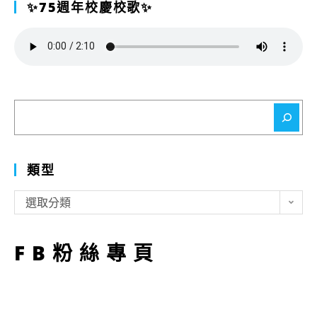
✨75週年校慶校歌✨
搜
尋
類型
類
選取分類
型
FB粉絲專頁