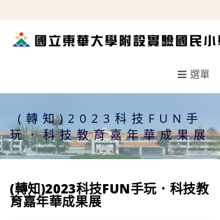
跳
轉
至
主
要
選單
內
容
(轉知)2023科技FUN手
玩．科技教育嘉年華成果展
(轉知)2023科技FUN手玩．科技教
育嘉年華成果展