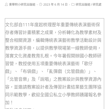
Post
Post
Post
東華附小研究出版組
2023 年 6 月 14 日
研究出版組
/
研究處
author:
published:
category:
文化部自111年度起梳理歷年重要傳統表演藝術保
存者傳習計畫積累之成果，分析轉化為教學素材及
整合相關資源，編輯傳統表演藝術教學活動設計與
教學資源手冊，以提供教學現場第一線教師使用，
落實文化資產教育扎根。今年暑假開辦國小教師研
習營，教授使用五項重要傳統表演藝術「歌仔
戲」、「布袋戲」、「亂彈戲（北管戲曲）」、
「北管音樂」及「說唱」之教案設計與教學資源內
容，並邀請教案設計者及傳習計畫結業藝生團隊協
同示範教學，歡迎全國公私立小學教師踴躍報名參
加！