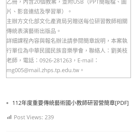
乙冊，內含20個教案，並附USB（PPT簡報檔、圖
片、影音連結及學習單）。
主辦方文化部文化產資局另贈送每位研習教師相關
傳統表演藝術出版品。
詳細課程內容與報名辦法請參閱簡章說明，本案執
行單位為中華民國民族音樂學會，聯絡人：劉美枝
老師，電話：0926-281263，E-mail：
mg005@mail.zhps.tp.edu.tw。
112年度重要傳統藝術國小教師研習營簡章[PDF]
Post Views:
239