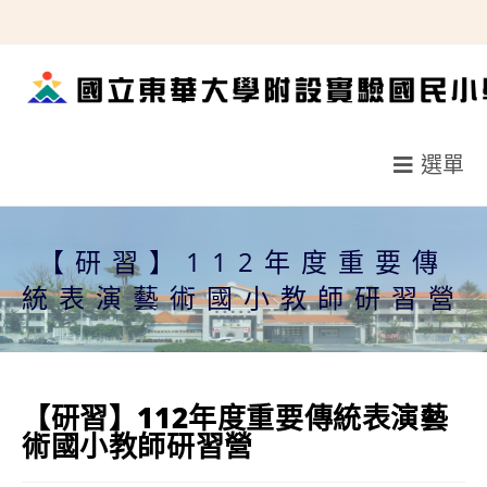
跳
轉
至
主
要
選單
內
容
【研習】112年度重要傳
統表演藝術國小教師研習營
【研習】112年度重要傳統表演藝
術國小教師研習營