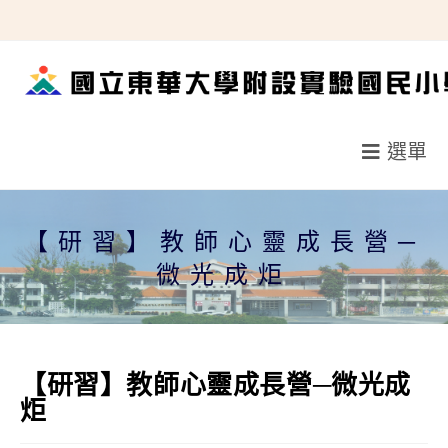
跳
轉
至
主
要
選單
內
容
【研習】教師心靈成長營─
微光成炬
【研習】教師心靈成長營─微光成
炬