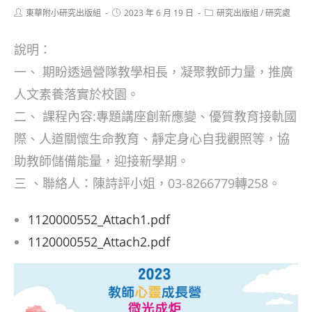
Post
Post
Post
東華附小研究出版組
2023 年 6 月 19 日
研究出版組
/
研究處
author:
published:
category:
說明：
一、 期盼透過營隊教學相長，凝聚教師力量，推廣
人文素養落實於校園。
二、 課程內容:專題講座創新應變、優質教育接軌國
際、人道關懷生命教育、靜定身心自我觀照等，協
助教師儲備能量，迎接新學期。
三 、聯絡人：陳詩評小姐，03-8266779轉258。
1120000552_Attach1.pdf
1120000552_Attach2.pdf