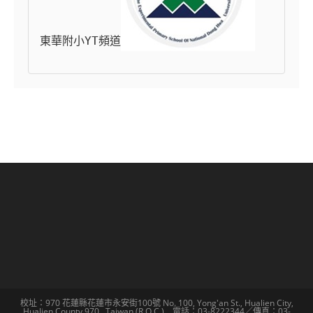
東華附小YT頻道
校址：970 花蓮縣花蓮市永安街100號 No. 100, Yong'an St., Hualien City,
Hualien County 970 , Taiwan (R.O.C.) 電話：03-8222344／傳真：03-