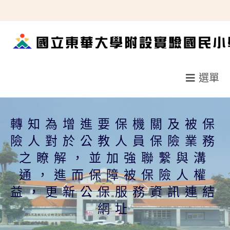
跳
轉
至
主
要
選單
內
容
轉知為增進要保機關及被保
險人對於公教人員保險業務
之瞭解，並加強聯繫與溝
通，進而保障被保險人權
益，更新公保服務資訊連結
網址