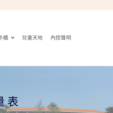
件櫃
兒童天地
內控聲明
量表