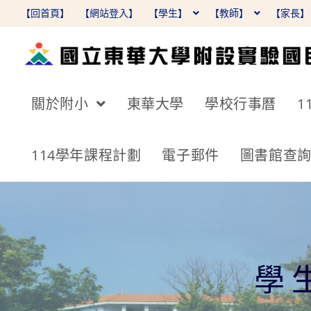
跳
【回首頁】
【網站登入】
【學生】
【教師】
【家長
轉
至
主
要
關於附小
東華大學
學校行事曆
1
內
容
114學年課程計劃
電子郵件
圖書館查
學