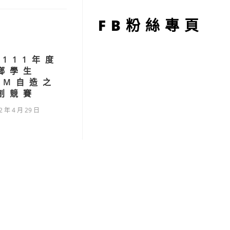
型
FB粉絲專頁
)111年度
鄉學生
AM自造之
創競賽
2 年 4 月 29 日