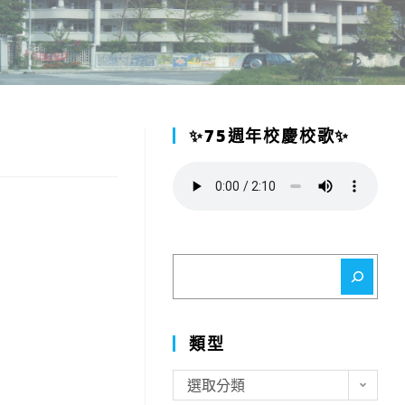
✨75週年校慶校歌✨
搜
尋
類型
類
選取分類