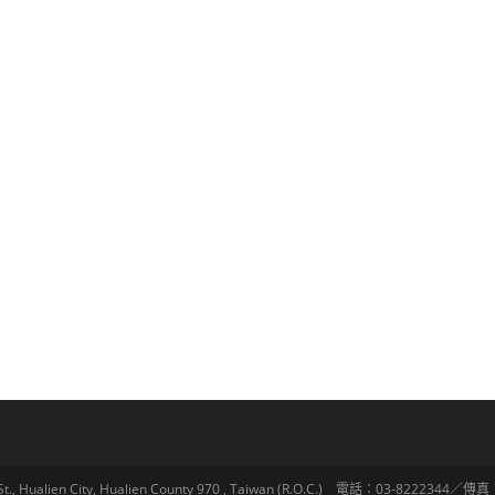
lien City, Hualien County 970 , Taiwan (R.O.C.) 電話：03-8222344／傳真：03