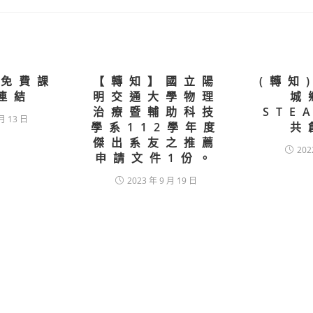
縣免費課
【轉知】國立陽
(轉知
連結
明交通大學物理
城
治療暨輔助科技
STE
月 13 日
學系112學年度
共
傑出系友之推薦
202
申請文件1份。
2023 年 9 月 19 日