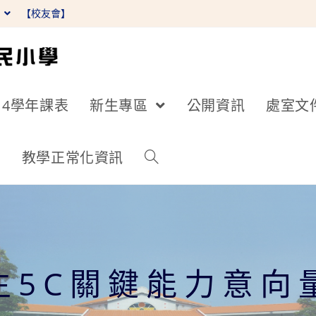
】
【校友會】
14學年課表
新生專區
公開資訊
處室文
詢
教學正常化資訊
生5C關鍵能力意向