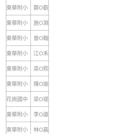
東華附小
鄭O叡
東華附小
施O淵
東華附小
曾O翰
東華附小
江O禾
東華附小
梁O熙
東華附小
陳O瑜
花崗國中
梁O禔
東華附小
李O遠
東華附小
林O晨