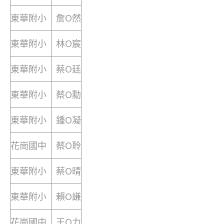
東華附小
詹O然
東華附小
林O宸
東華附小
蔡O廷
東華附小
蔡O勳
東華附小
鍾O凝
花崗國中
蔡O聆
東華附小
蔡O晴
東華附小
賴O謙
花崗國中
王O力