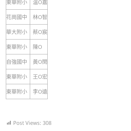
東華附小
温O嘉
花崗國中
林O智
華大附小
蔡O宸
東華附小
陳O
自強國中
黃O閔
東華附小
王O宏
東華附小
李O遠
Post Views:
308