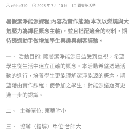
Post
Post
Post
efshlc310
2023 年 7 月 10 日
圖書館活動
author:
published:
category:
暑假潔淨能源課程:內容為實作能源(本次以燃燒與大
氣壓力為課程概念主軸)，並且搭配適合的材料，期
待透過動手做增加學生興趣與創客經驗。
一、 活動目的: 隨著潔淨能源日益受到重視，希望
學生從生活中建立正確的概念。本活動希望透過活
動的進行，培養學生更能理解潔淨能源的概念，期
望藉由實作課程，使參加之學生，對能源議題有更
進一步的認識。
二、 主辦單位: 東華附小
三、 協辦（指導）單位:台師大