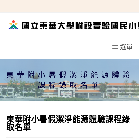
跳
轉
至
主
要
選單
內
容
東華附小暑假潔淨能源體驗
課程錄取名單
東華附小暑假潔淨能源體驗課程錄
取名單