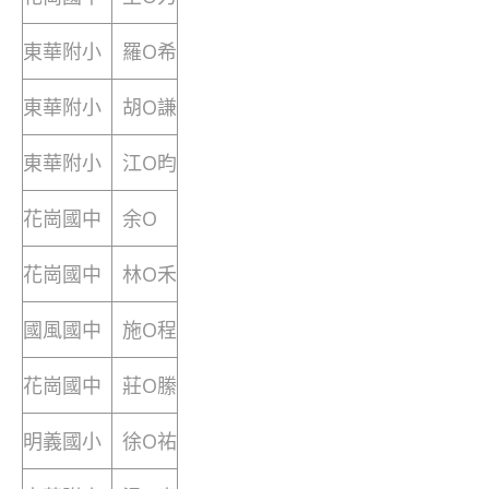
東華附小
羅O希
東華附小
胡O謙
東華附小
江O昀
花崗國中
余O
花崗國中
林O禾
國風國中
施O程
花崗國中
莊O縢
明義國小
徐O祐