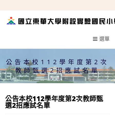
跳
轉
至
主
要
選單
內
容
公告本校112學年度第2次
教師甄選2招應試名單
公告本校112學年度第2次教師甄
選2招應試名單