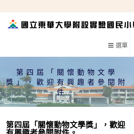
跳
轉
至
主
要
選單
內
容
第四屆「關懷動物文學
獎」，歡迎有興趣者參閱附
件。
第四屆「關懷動物文學獎」，歡迎
有興趣者參閱附件。