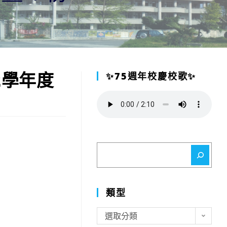
2學年度
✨75週年校慶校歌✨
搜
尋
類型
類
選取分類