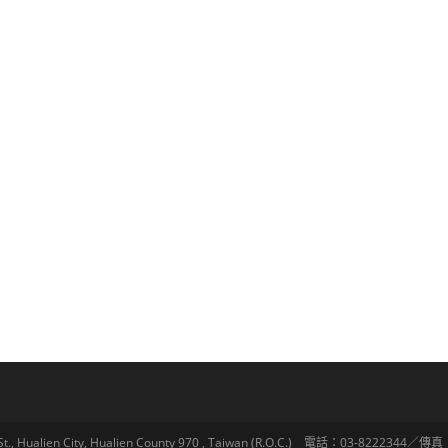
lien City, Hualien County 970 , Taiwan (R.O.C.) 電話：03-8222344／傳真：03