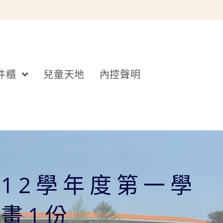
件櫃
兒童天地
內控聲明
12學年度第一學
畫1份