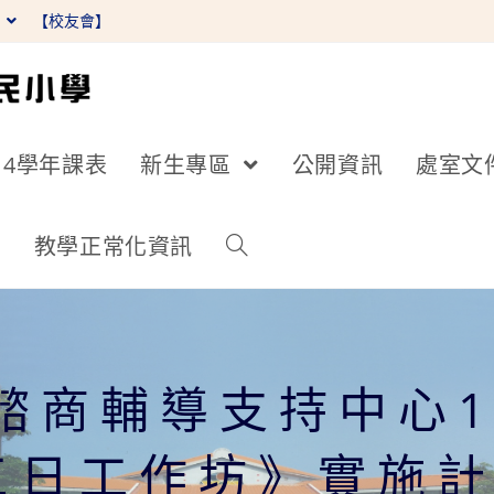
】
【校友會】
14學年課表
新生專區
公開資訊
處室文
詢
教學正常化資訊
諮商輔導支持中心1
三日工作坊》實施計