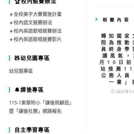
🏆校內競賽辦法
🔹全校美字大賽實施計畫
相關內容
🔹校內語文競賽辦法
🔹校內英語歌唱競賽辦法
轉知國家
🔹校內英語歌唱競賽影片
院為推動
員終身學
讀風氣，
🧸幼兒園專區
月10日
站推薦1
幼兒園專區
公務人員
一書」
🔔課後專區
2023 年 5 
115-1東華附小「課後照顧班」
暨「課後社團」網路報名
自主學習專區