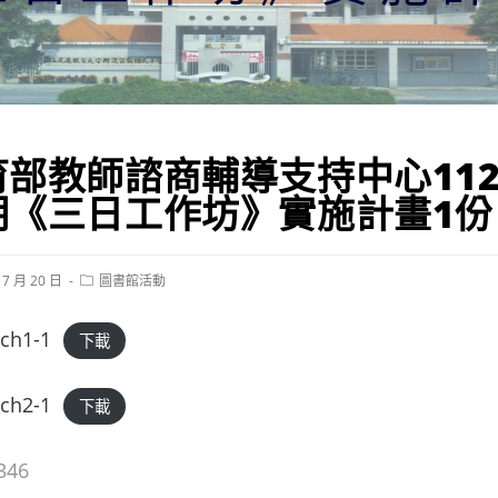
育部教師諮商輔導支持中心11
期《三日工作坊》實施計畫1份
Post
 7 月 20 日
圖書館活動
category:
ch1-1
下載
ch2-1
下載
346