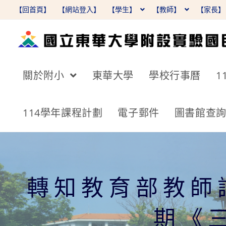
跳
【回首頁】
【網站登入】
【學生】
【教師】
【家長
轉
至
主
要
關於附小
東華大學
學校行事曆
1
內
容
114學年課程計劃
電子郵件
圖書館查
轉知教育部教師
期《