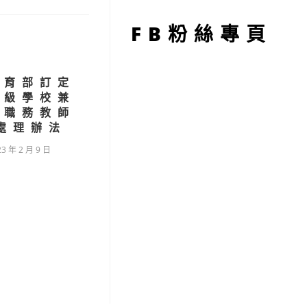
型
FB粉絲專頁
教育部訂定
各級學校兼
政職務教師
處理辦法
23 年 2 月 9 日