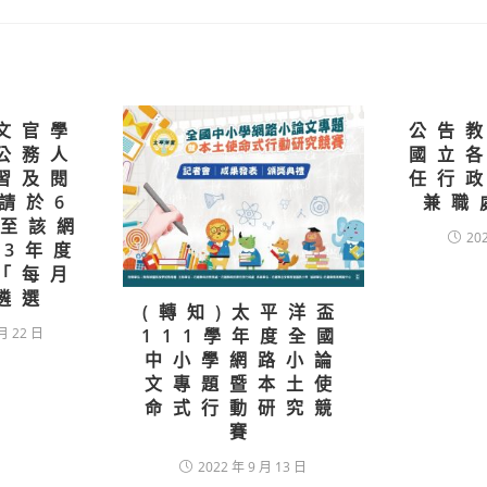
文官學
公告
公務人
國立
習及閱
任行
請於6
兼職
前至該網
20
13年度
「每月
遴選
(轉知)太平洋盃
月 22 日
111學年度全國
中小學網路小論
文專題暨本土使
命式行動研究競
賽
2022 年 9 月 13 日