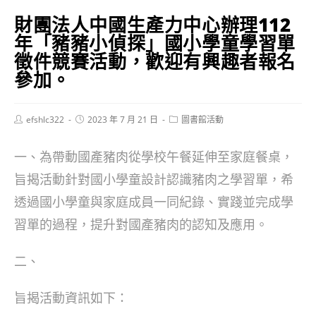
財團法人中國生產力中心辦理112
年「豬豬小偵探」國小學童學習單
徵件競賽活動，歡迎有興趣者報名
參加。
Post
Post
Post
efshlc322
2023 年 7 月 21 日
圖書館活動
author:
published:
category:
一、為帶動國產豬肉從學校午餐延伸至家庭餐桌，
旨揭活動針對國小學童設計認識豬肉之學習單，希
透過國小學童與家庭成員一同紀錄、實踐並完成學
習單的過程，提升對國產豬肉的認知及應用。
二、
旨揭活動資訊如下：