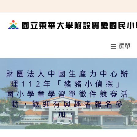
跳
轉
至
主
要
選單
內
容
財團法人中國生產力中心辦
理112年「豬豬小偵探」
國小學童學習單徵件競賽活
動，歡迎有興趣者報名參
加。