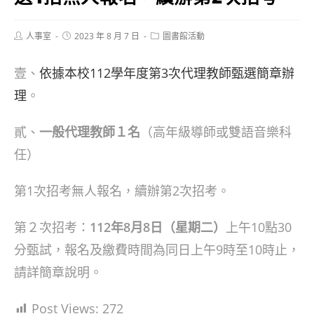
Post
Post
Post
人事室
2023 年 8 月 7 日
圖書館活動
author:
published:
category:
壹、
依據本校112學年度第3次代理教師甄選簡章辦
理
。
貳、
一般代理教師１名
（高年級導師或雙語音樂科
任）
第1次招考無人報名，續辦第2次招考。
第２次招考：
112年8月8日（星期二）
上午10點30
分甄試，報名及繳費時間為同日上午9時至10時止，
請詳簡章說明。
Post Views:
272