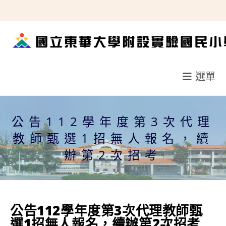
跳
轉
至
主
要
選單
內
容
公告112學年度第3次代理
教師甄選1招無人報名，續
辦第2次招考
公告112學年度第3次代理教師甄
選1招無人報名，續辦第2次招考