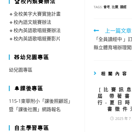
🏆校內競賽辦法
TAGS:
會考
,
比賽
,
讀經
🔹全校美字大賽實施計畫
🔹校內語文競賽辦法
Read
🔹校內英語歌唱競賽辦法
上一篇文章
more
🔹校內英語歌唱競賽影片
「全員讀經中 」訂於
artic
縣立體育場辦理闖
🧸幼兒園專區
幼兒園專區
相關內容
🔔課後專區
[比賽訊
屆 帶著
115-1東華附小「課後照顧班」
行-夏日
書徵件
暨「課後社團」網路報名
2025 年 7
自主學習專區