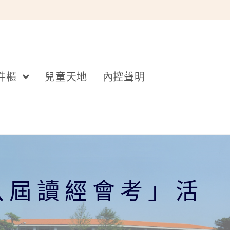
件櫃
兒童天地
內控聲明
八屆讀經會考」活