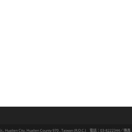
lien City, Hualien County 970 , Taiwan (R.O.C.) 電話：03-8222344／傳真：03