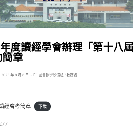
12年度讀經學會辦理「第十八
動簡章
st
Post
2023 年 8 月 8 日
圖書教學設備組
/
教務處
blished:
category:
讀經會考簡章
下載
277