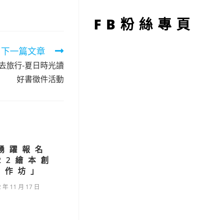
型
FB粉絲專頁
下一篇文章
本去旅行-夏日時光讀
好書徵件活動
踴躍報名
22繪本創
工作坊｣
2 年 11 月 17 日