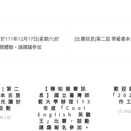
111年12月17日(星期六)於
[比賽訊息]第二屆 帶著書
les
關體驗，請踴躍參加
息]第二
【轉知競賽訊
歡迎
書本去旅
息】國立臺灣師
「20
時光讀好
範大學辦理113
作
活動
年度「Cool
202
English 英聽
 月 1 日
王」比賽，鼓勵
踴躍報名參加。