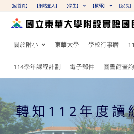
跳
【回首頁】
【網站登入】
【學生】
【教師】
【家長
轉
至
主
要
關於附小
東華大學
學校行事曆
1
內
容
114學年課程計劃
電子郵件
圖書館查
轉知112年度