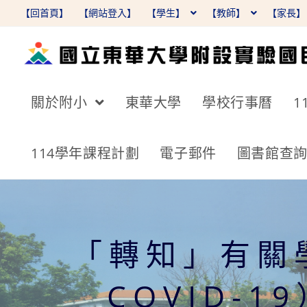
跳
【回首頁】
【網站登入】
【學生】
【教師】
【家長
轉
至
主
要
關於附小
東華大學
學校行事曆
1
內
容
114學年課程計劃
電子郵件
圖書館查
「轉知」有關
COVID-