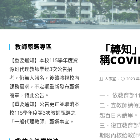
「轉知
教師甄選專區
稱COV
【重要通知】本校115學年度資
源班代理教師業經3次公告招
考，仍無人報名，後續將視校內
Post
Post
人事室
2023 年
author:
published:
課務需求，不定期重新發布甄選
一、 依教育部11
簡章，特此公告。
【重要通知】公告更正並取消本
二、查教師請假
校115學年度第3次教師甄選之
起百日內請畢。
「一般代理教師」甄選事宜。
三、復查教育部
期限內核給教師