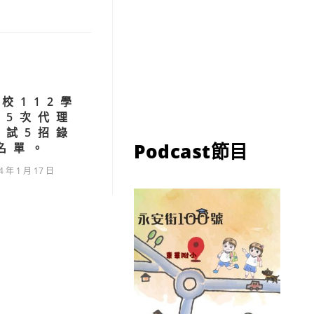
校112學
第5次代理
甄試5招錄
Podcast節目
名單。
4 年 1 月 17 日