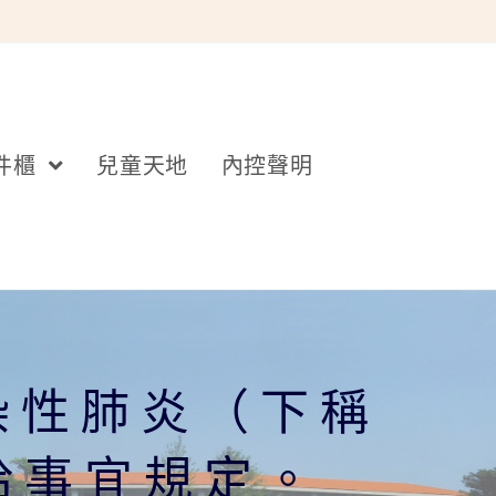
件櫃
兒童天地
內控聲明
染性肺炎（下稱
核給事宜規定。