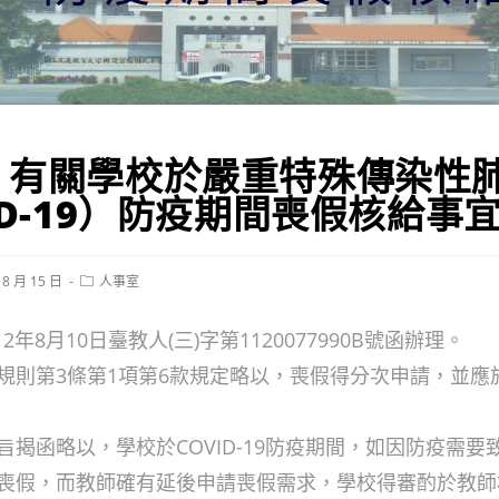
」有關學校於嚴重特殊傳染性
ID-19）防疫期間喪假核給事
Post
 8 月 15 日
人事室
category:
2年8月10日臺教人(三)字第1120077990B號函辦理。
規則第3條第1項第6款規定略以，喪假得分次申請，並應
旨揭函略以，學校於COVID-19防疫期間，如因防疫需要
喪假，而教師確有延後申請喪假需求，學校得審酌於教師