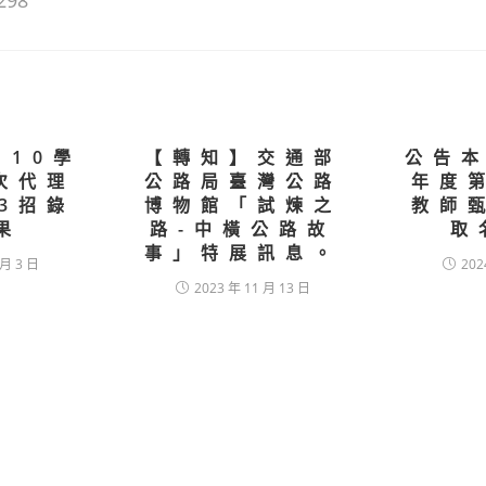
298
110學
【轉知】交通部
公告本
次代理
公路局臺灣公路
年度
3招錄
博物館「試煉之
教師
果
路-中橫公路故
取
事」特展訊息。
 月 3 日
202
2023 年 11 月 13 日