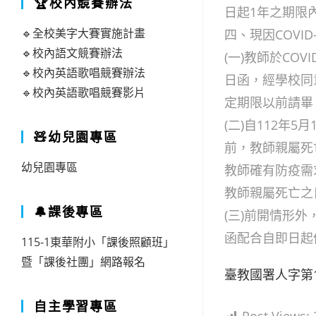
🏆校內競賽辦法
日起1年之期限
🔹全校美字大賽實施計畫
四、現因COVI
🔹校內語文競賽辦法
(一)教師於COV
🔹校內英語歌唱競賽辦法
日函，經學校同
🔹校內英語歌唱競賽影片
定期限以前請畢
(二)自112年5
🧸幼兒園專區
前，教師親屬死
幼兒園專區
教師確有防疫需
教師親屬死亡之
🔔課後專區
(三)前開情形
函配合自即日起
115-1東華附小「課後照顧班」
暨「課後社團」網路報名
臺教國署人字第11
自主學習專區