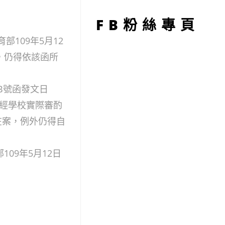
型
FB粉絲專頁
部109年5月12
，仍得依該函所
90B號函發文日
經學校實際審酌
在案，例外仍得自
09年5月12日