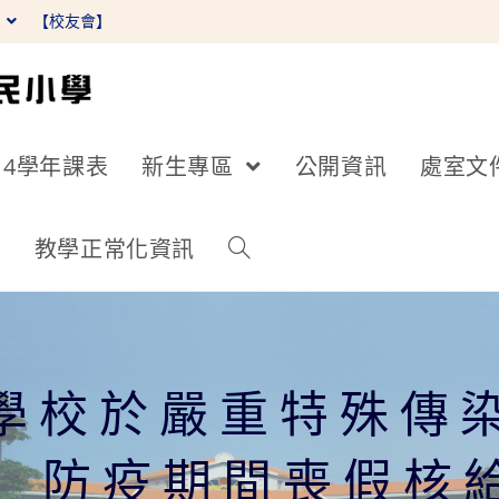
】
【校友會】
14學年課表
新生專區
公開資訊
處室文
詢
教學正常化資訊
學校於嚴重特殊傳
19）防疫期間喪假