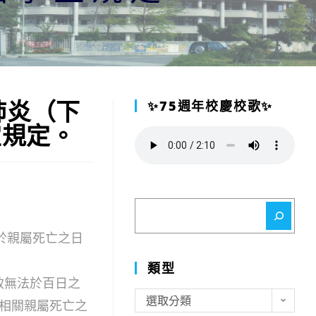
肺炎（下
✨75週年校慶校歌✨
宜規定。
搜
尋
於親屬死亡之日
類型
致無法於百日之
類
選取分類
相關親屬死亡之