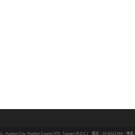
lien City, Hualien County 970 , Taiwan (R.O.C.) 電話：03-8222344／傳真：03