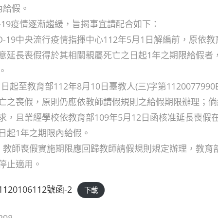
內給假。
D-19疫情逐漸趨緩，旨揭事宜請配合如下：
ID-19中央流行疫情指揮中心112年5月1日解編前，原依教育
意延長喪假得於其相關親屬死亡之日起1年之期限給假者
。
月1日起至教育部112年8月10日臺教人(三)字第11200779
亡之喪假，原則仍應依教師請假規則之給假期限辦理；倘
求，且業經學校依教育部109年5月12日函核准延長喪假
日起1年之期限內給假。
外，教師喪假實施期限應回歸教師請假規則規定辦理，教育部1
停止適用。
20106112號函-2
下載