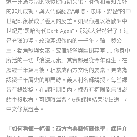
這一充滿豐富的恢復麗時期文化、藝術和靈知領域
的非凡成就，與人們誤認為“黑暗、愚昧、野蠻”的中
世紀印象構成了極大的反差。如果你還以為歐洲中
世紀是“黑暗時代Dark Ages”，那就大錯特錯了！這
是充滿浪漫、玫瑰麗想像的的一千年，騎士與公
主、獨角獸與女巫、宏偉城堡與幽閉寢室……你身中
所活的一切「浪漫元素」其實都是從今年誕生，在
歷經千年歲月後，積累成西方文明的要素，更成為
認識千年曆史的叩門磚。義大利名師講授，每堂課
皆有錄影檔，在課程期間內，練習有權限能無限說
話重複收看，可隨時溫習。6週課程結束後鑄造中/
中文修業證書。
「如何看懂一幅畫：西方古典藝術圖像學」課程介