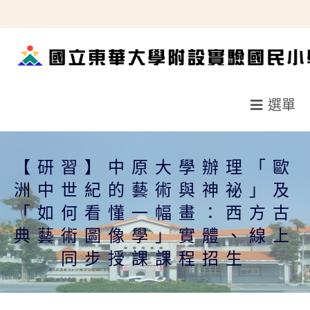
跳
轉
至
主
要
選單
內
容
【研習】中原大學辦理「歐
洲中世紀的藝術與神祕」及
「如何看懂一幅畫：西方古
典藝術圖像學」實體、線上
同步授課課程招生