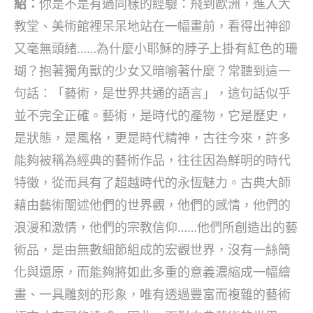
紹：
你是不是有過同樣的經驗：飛到歐洲，進入大
教堂、美術館裡呆呆地站在一幅畫前，看得出神卻
又毫無頭緒……為什麼小耶穌的脖子上掛有紅色的珊
瑚？抱著獨角獸的少女又暗喻著什麼？常聽到這一
句話：「藝術，是世界共通的語言」，這句話似乎
並不完全正確。藝術，是時代的產物，它是歷史，
是狀態，是風格，更是時代精神，古往今來，許多
能夠被稱為經典的藝術作品，往往因為鮮明的時代
特徵，從而具有了超越時代的永恆魅力。古典大師
藉由藝術闡述他們的世界觀，他們的感情，他們的
浪漫和激情，他們的宗教信仰……他們所創造出的藝
術品，是由無數細節組成的宏觀世界，沒有一絲簡
化與還原，而能夠將如此多重的意義濃縮成一幅繪
畫、一具雕刻的形象，唯有透過豐富而複雜的藝術