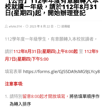
【公告】112學年度有意願轉入本
校就讀一年級，請於112年8月31
日(星期四)起，開始辦理登記
Post
Post
Post
efshlc314
2023 年 8 月 22 日
註冊組
author:
published:
category:
112學年度一年級學生，有意願轉入本校就讀者，
請於
112年8月31日(星期四)上午8:00
起
至
112年9
月7日(星期四)下午5:00
填寫表單
https://forms.gle/GJ55DA9sMG9JLYcy8
注意事項:
請特別
留意8:00起才開放填寫，
將依填單順序作
為轉入排序