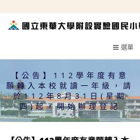
跳
轉
至
主
要
選單
內
容
【公告】112學年度有意
願轉入本校就讀一年級，請
於112年8月31日(星期
四)起，開始辦理登記