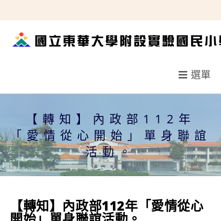
跳
轉
至
主
要
選單
內
容
【轉知】內政部112年
「愛情從心開始」單身聯誼
活動。
【轉知】內政部112年「愛情從心
開始」單身聯誼活動。