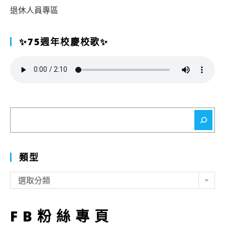
退休人員專區
✨75週年校慶校歌✨
搜
尋
類型
類
選取分類
型
FB粉絲專頁