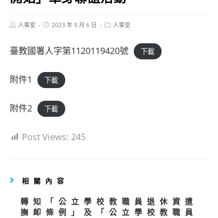
Post
Post
Post
人事室
2023 年 9 月 6 日
人事室
author:
published:
category:
臺教國署人字第1120119420號
下載
附件1
下載
附件2
下載
Post Views:
245
相關內容
轉知「公立學校教職員退休資遣
撫卹條例」及「公立學校教職員