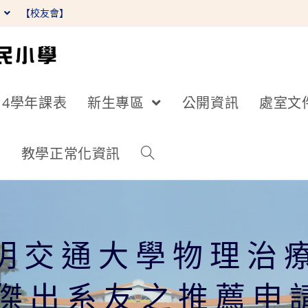
】
【校友會】
14學年課表
新生專區
公開資訊
處室文
詢
教學正常化資訊
明交通大學物理治
度傑出系友之推薦申