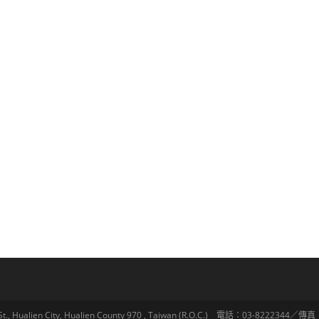
lien City, Hualien County 970 , Taiwan (R.O.C.) 電話：03-8222344／傳真：03