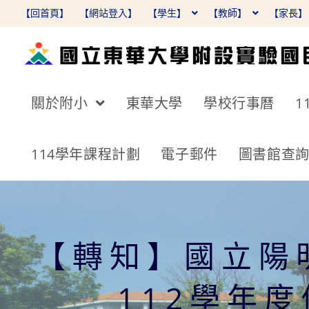
跳
【回首頁】
【網站登入】
【學生】
【教師】
【家長
轉
至
主
要
關於附小
東華大學
學校行事曆
1
內
容
114學年課程計劃
電子郵件
圖書館查
【轉知】國立陽
112學年