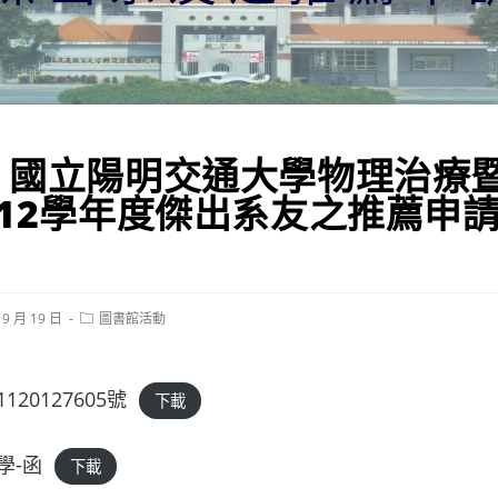
】國立陽明交通大學物理治療
12學年度傑出系友之推薦申請
Post
 9 月 19 日
圖書館活動
category:
20127605號
下載
學-函
下載