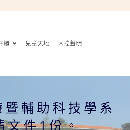
件櫃
兒童天地
內控聲明
療暨輔助科技學系
請文件1份。