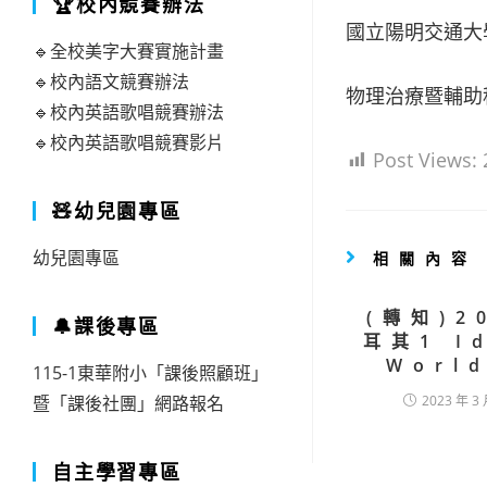
🏆校內競賽辦法
國立陽明交通大
🔹全校美字大賽實施計畫
🔹校內語文競賽辦法
物理治療暨輔助
🔹校內英語歌唱競賽辦法
🔹校內英語歌唱競賽影片
Post Views:
🧸幼兒園專區
幼兒園專區
相關內容
(轉知)2
🔔課後專區
耳其1 I
Worl
115-1東華附小「課後照顧班」
暨「課後社團」網路報名
2023 年 3 
自主學習專區