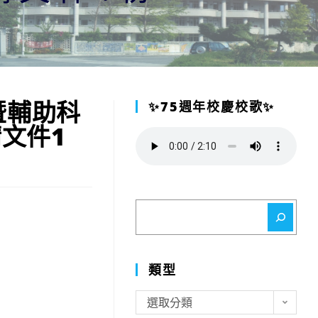
暨輔助科
✨75週年校慶校歌✨
文件1
搜
尋
類型
類
選取分類