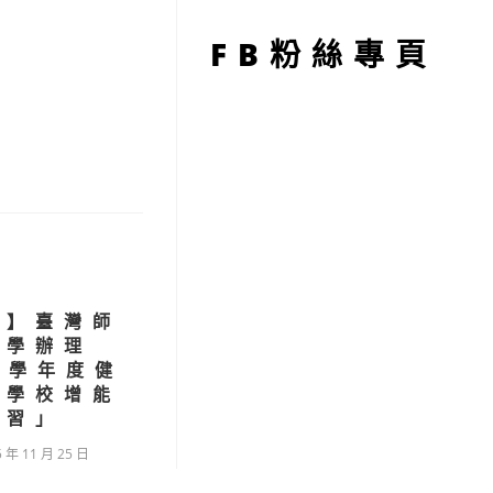
型
FB粉絲專頁
習】臺灣師
大學辦理
4學年度健
進學校增能
研習」
5 年 11 月 25 日