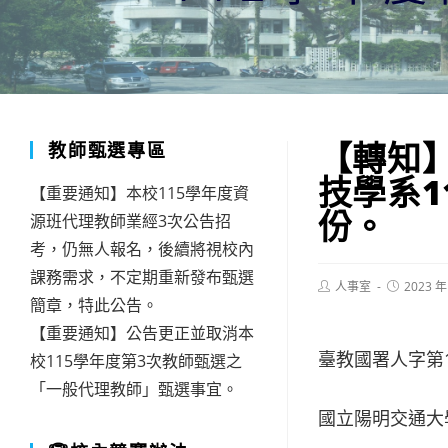
【轉知
教師甄選專區
技學系1
【重要通知】本校115學年度資
份。
源班代理教師業經3次公告招
考，仍無人報名，後續將視校內
課務需求，不定期重新發布甄選
Post
Post
人事室
2023 年
author:
published:
簡章，特此公告。
【重要通知】公告更正並取消本
臺教國署人字第11
校115學年度第3次教師甄選之
「一般代理教師」甄選事宜。
國立陽明交通大