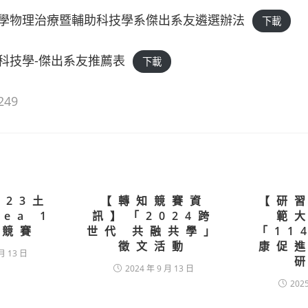
學物理治療暨輔助科技學系傑出系友遴選辦法
下載
科技學-傑出系友推薦表
下載
249
023土
【轉知競賽資
【研
dea 1
訊】「2024跨
範
d競賽
世代 共融共學」
「11
徵文活動
康促
月 13 日
2024 年 9 月 13 日
202