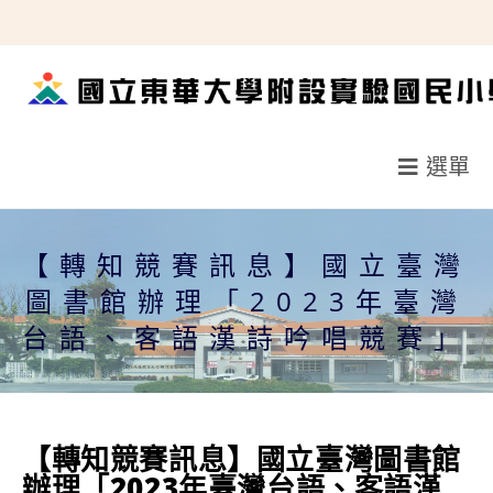
跳
轉
至
主
要
選單
內
容
【轉知競賽訊息】國立臺灣
圖書館辦理「2023年臺灣
台語、客語漢詩吟唱競賽」
【轉知競賽訊息】國立臺灣圖書館
辦理「2023年臺灣台語、客語漢