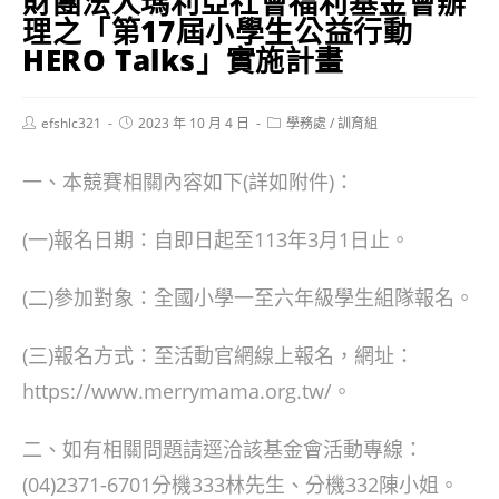
財團法人瑪利亞社會福利基金會辦
理之「第17屆小學生公益行動
HERO Talks」實施計畫
Post
Post
Post
efshlc321
2023 年 10 月 4 日
學務處
/
訓育組
author:
published:
category:
一、本競賽相關內容如下(詳如附件)：
(一)報名日期：自即日起至113年3月1日止。
(二)參加對象：全國小學一至六年級學生組隊報名。
(三)報名方式：至活動官網線上報名，網址：
https://www.merrymama.org.tw/。
二、如有相關問題請逕洽該基金會活動專線：
(04)2371-6701分機333林先生、分機332陳小姐。