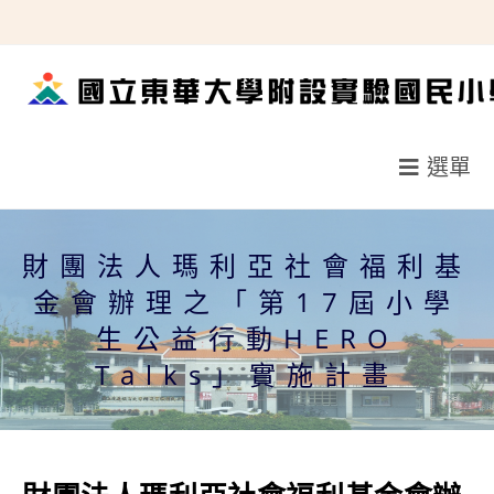
跳
轉
至
主
要
選單
內
容
財團法人瑪利亞社會福利基
金會辦理之「第17屆小學
生公益行動HERO
Talks」實施計畫