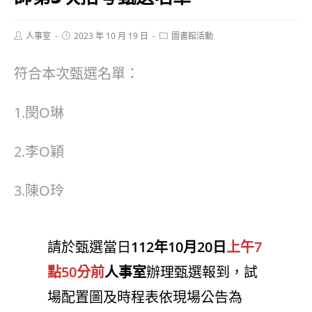
Post
Post
Post
人事室
2023 年 10 月 19 日
圖書館活動
author:
published:
category:
符合本次甄選名單：
1.閔O琳
2.李O穎
3.陳O玲
請於甄選當日
112年10月20日
上午7
點50分前
人事室
辦理甄選報到，試
場配置圖及時程表依現場公告為