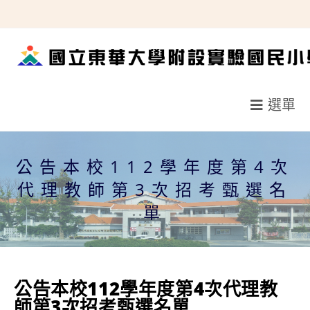
跳
轉
至
主
要
選單
內
容
公告本校112學年度第4次
代理教師第3次招考甄選名
單
公告本校112學年度第4次代理教
師第3次招考甄選名單