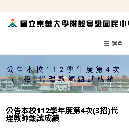
跳
轉
至
主
要
選單
內
容
公告本校112學年度第4次
(3招)代理教師甄試成績
公告本校112學年度第4次(3招)代
理教師甄試成績