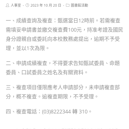
Post
Post
Post
人事室
2023 年 10 月 20 日
圖書館活動
author:
published:
category:
一、成績查詢及複查：甄選當日12時前。若需複查
需填妥申請書並繳交複查費100元，持准考證及國民
身分證親自或委託向本校教務處提出，逾期不予受
理，並以1次為限。
二、申請成績複查，不得要求告知甄試委員、命題
委員、口試委員之姓名及有關資料。
三、複查項目僅限應考人申請部分，未申請複查部
分，概不複查。逾複查期限，不予受理。
四、複查電話：(03)8222344 轉 310。