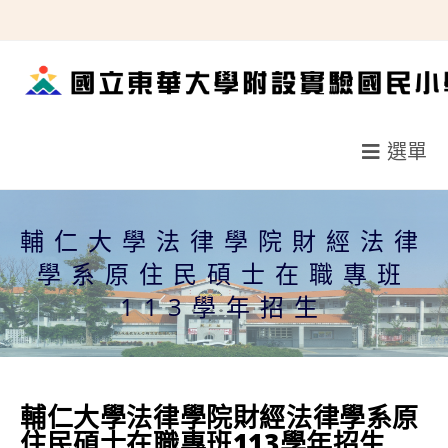
跳
轉
至
主
要
選單
內
容
輔仁大學法律學院財經法律
學系原住民碩士在職專班
113學年招生
輔仁大學法律學院財經法律學系原
住民碩士在職專班113學年招生