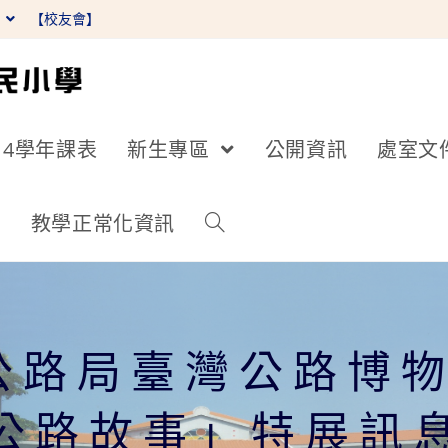
】
【校友會】
14學年課表
新生專區
公開資訊
處室文
詢
教學正常化資訊
公路局臺灣公路博物
公路故事」特展訊