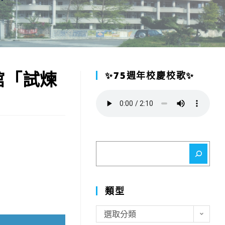
館「試煉
✨75週年校慶校歌✨
搜
尋
類型
類
選取分類