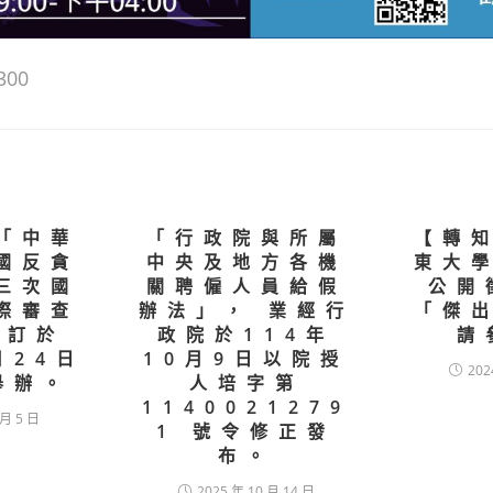
300
「中華
「行政院與所屬
【轉
國反貪
中央及地方各機
東大
三次國
關聘僱人員給假
公開
際審查
辦法」， 業經行
「傑
謹訂於
政院於114年
請
月24日
10月9日以院授
202
舉辦。
人培字第
1140021279
 月 5 日
1 號令修正發
布。
2025 年 10 月 14 日