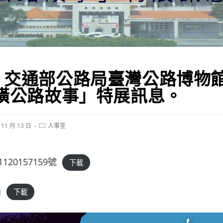
】交通部公路局臺灣公路博物
中橫公路故事」特展訊息。
Post
 11 月 13 日
人事室
category:
20157159號
下載
函
下載