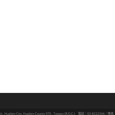
lien City, Hualien County 970 , Taiwan (R.O.C.) 電話：03-8222344／傳真：03