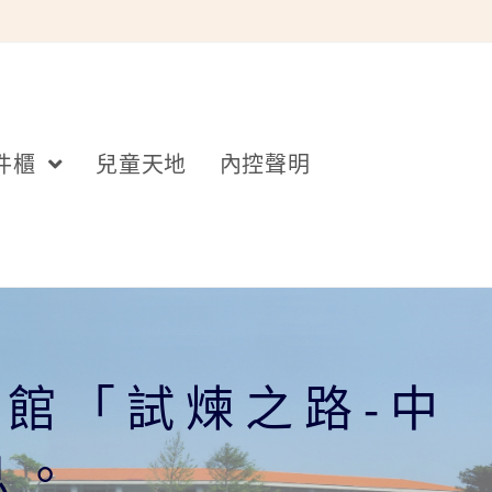
件櫃
兒童天地
內控聲明
館「試煉之路-中
息。