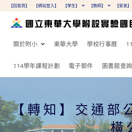
跳
【回首頁】
【網站登入】
【學生】
【教師】
【家長
轉
至
主
要
關於附小
東華大學
學校行事曆
1
內
容
114學年課程計劃
電子郵件
圖書館查
【轉知】交通部
橫