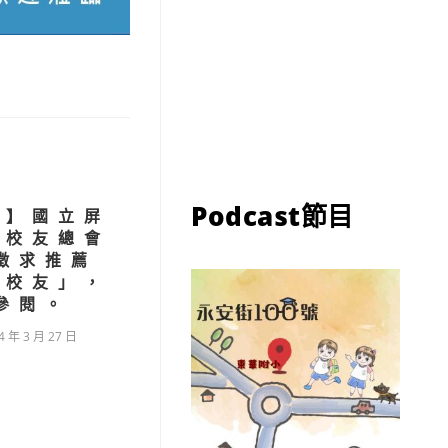
Podcast節目
知】國立屏
學校友總會
徵求推薦
出校友」，
參閱。
4 年 3 月 27 日