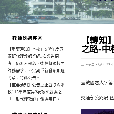
【轉知
教師甄選專區
之路-
【重要通知】本校115學年度資
源班代理教師業經3次公告招
考，仍無人報名，後續將視校內
Post
Post
人事室
2023 年
author:
published:
課務需求，不定期重新發布甄選
簡章，特此公告。
臺教國署人字第11
【重要通知】公告更正並取消本
校115學年度第3次教師甄選之
交通部公路局-
「一般代理教師」甄選事宜。