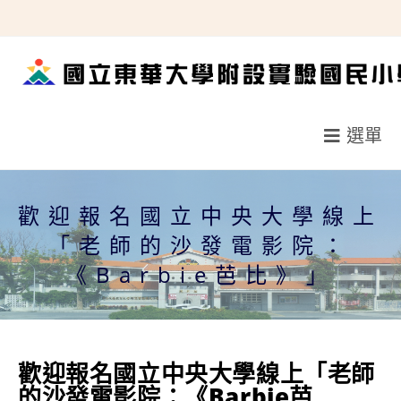
跳
轉
至
主
要
選單
內
容
歡迎報名國立中央大學線上
「老師的沙發電影院：
《Barbie芭比》」
歡迎報名國立中央大學線上「老師
的沙發電影院：《Barbie芭