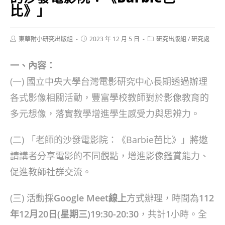
比》」
Post
Post
Post
東華附小研究出版組
2023 年 12 月 5 日
研究出版組
/
研究處
author:
published:
category:
一、內容：
(一) 國立中央大學台灣電影研究中心長期透過辦理
各式影像相關活動，豐富學校教師對於影像教育的
多元想像，落實教學增進學生感受力與思辨力。
(二) 「老師的沙發電影院：《Barbie芭比》」將邀
請講者分享電影的不同觀點，增進影像鑑賞能力、
促進教師社群交流。
(三) 活動採
Google Meet線上
方式辦理，時間為
112
年12月20日(星期三)19:30-20:30
，共計1小時。全