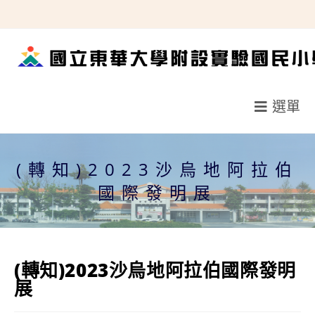
跳
轉
至
主
要
選單
內
容
(轉知)2023沙烏地阿拉伯
國際發明展
(轉知)2023沙烏地阿拉伯國際發明
展