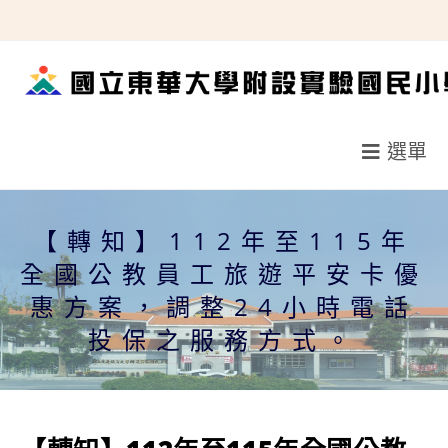
跳
轉
至
主
要
選單
內
容
【轉知】112年至115年
全國公教員工旅遊平安卡優
惠方案，調整24小時電話
投保之服務方式。