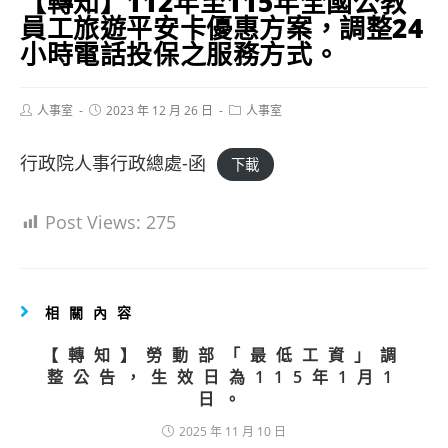
【轉知】112年至115年全國公教
員工旅遊平安卡優惠方案，調整24
小時電話投保之服務方式。
Post
Post
Post
人事室
2023 年 12 月 26 日
人事室
author:
published:
category:
行政院人事行政總處-函
下載
Post Views:
275
相關內容
【轉知】勞動部「最低工資」調
整公告，生效日為115年1月1
日。
2025 年 11 月 10 日