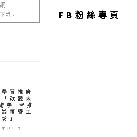
型
網
FB粉絲專頁
下載。
營學習推廣
辦「改變未
術學 習推
際論壇暨工
作坊」
3 年 12 月 15 日