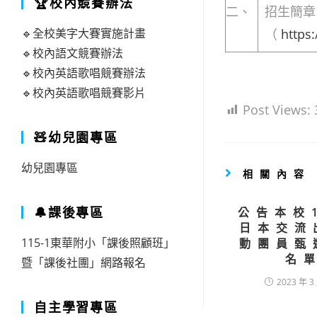
🏆校內競賽辦法
二、
招生簡章
🔹全校美字大賽實施計畫
（
https
🔹校內語文競賽辦法
🔹校內英語歌唱競賽辦法
🔹校內英語歌唱競賽影片
Post Views:
🧸幼兒園專區
幼兒園專區
相關內容
🔔課後專區
公告本校
日本交流
115-1東華附小「課後照顧班」
動團員甄
名
暨「課後社團」網路報名
2023 年 3
自主學習專區