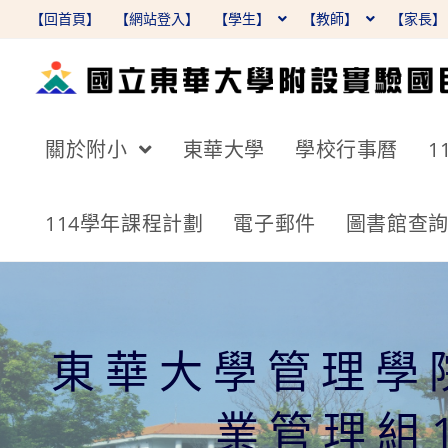
跳
【回首頁】
【網站登入】
【學生】
【教師】
【家長
轉
至
主
要
關於附小
東華大學
學校行事曆
1
內
容
114學年課程計劃
電子郵件
圖書館查
東華大學管理學
業管理組