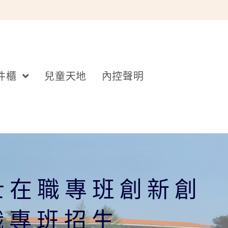
件櫃
兒童天地
內控聲明
士在職專班創新創
職專班招生