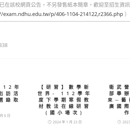
已在該校網頁公告，不另發售紙本簡章，歡迎至招生資訊
://exam.ndhu.edu.tw/p/406-1104-214122,r2366.php
）
338
112年
【研習】數學新
衛武
出訪活
世界- 112學年
部舉
選錄取
度下學期寒假教
來─藝
單
材教法在線研習
廣國
(國小場次)
 月 6 日
2024 年 1 月 23 日
202