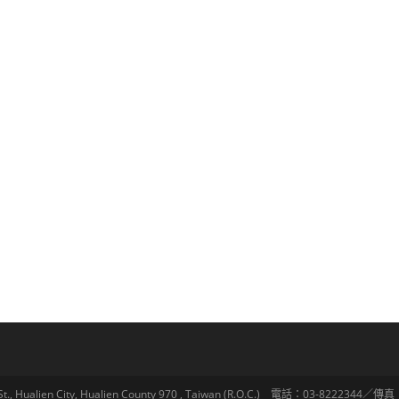
lien City, Hualien County 970 , Taiwan (R.O.C.) 電話：03-8222344／傳真：03