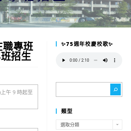
在職專班
✨75週年校慶校歌✨
專班招生
搜
)上午 9 時起至
尋
類型
類
選取分類