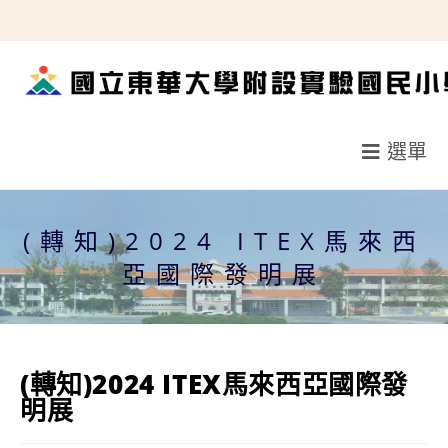
跳
轉
至
主
要
選單
內
容
(轉知)2024 ITEX馬來西
亞國際發明展
(轉知)2024 ITEX馬來西亞國際發
明展