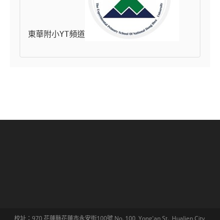
東華附小YT頻道
校址：970 花蓮縣花蓮市永安街100號 No. 100, Yong'an St., Hualien City,