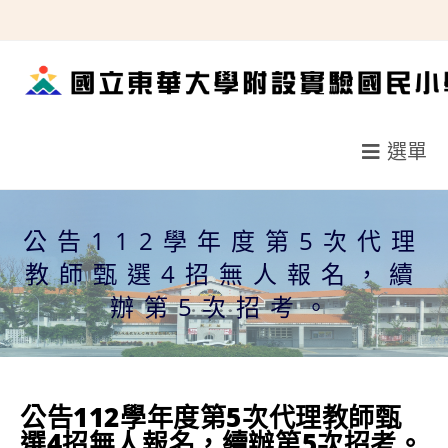
跳
轉
至
主
要
選單
內
容
公告112學年度第5次代理
教師甄選4招無人報名，續
辦第5次招考。
公告112學年度第5次代理教師甄
選4招無人報名，續辦第5次招考。