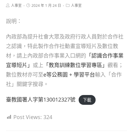
Post
Post
Post
人事室
2024 年 1 月 24 日
人事室
author:
published:
category:
說明：
內政部為提升社會大眾及政府行政人員對於合作社
之認識，特此製作合作社動畫宣導短片及數位教
材，請上內政部合作事業入口網的
「認識合作事業
宣導短片」
或上
「教育訓練數位學習專區」
觀看；
數位教材亦可至
e等公務園 + 學習平台
輸入「合作
社」關鍵字搜尋。
臺教國署人字第130012327號
下載
Post Views:
324