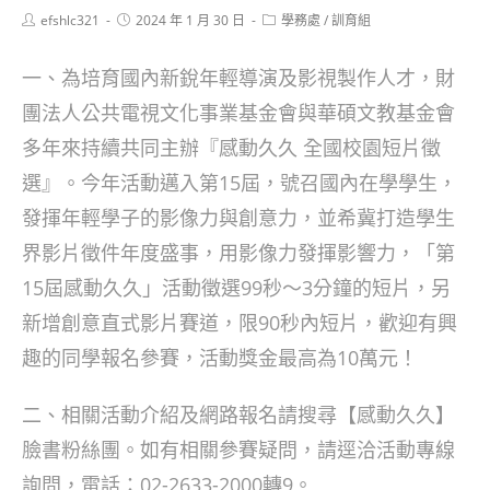
Post
Post
Post
efshlc321
2024 年 1 月 30 日
學務處
/
訓育組
author:
published:
category:
一、為培育國內新銳年輕導演及影視製作人才，財
團法人公共電視文化事業基金會與華碩文教基金會
多年來持續共同主辦『感動久久 全國校園短片徵
選』。今年活動邁入第15屆，號召國內在學學生，
發揮年輕學子的影像力與創意力，並希冀打造學生
界影片徵件年度盛事，用影像力發揮影響力，「第
15屆感動久久」活動徵選99秒～3分鐘的短片，另
新增創意直式影片賽道，限90秒內短片，歡迎有興
趣的同學報名參賽，活動獎金最高為10萬元！
二、相關活動介紹及網路報名請搜尋【感動久久】
臉書粉絲團。如有相關參賽疑問，請逕洽活動專線
詢問，電話：02-2633-2000轉9。