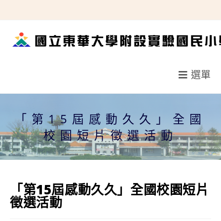
跳
轉
至
主
要
選單
內
容
「第15屆感動久久」全國
校園短片徵選活動
「第15屆感動久久」全國校園短片
徵選活動