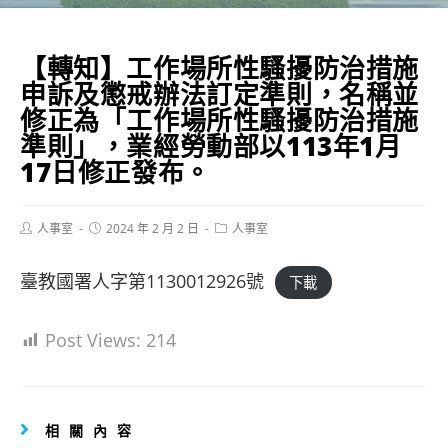
【轉知】工作場所性騷擾防治措施
申訴及懲戒辦法訂定準則，名稱並
修正為「工作場所性騷擾防治措施
準則」，業經勞動部以113年1月
17日修正發布。
Post
Post
Post
人事室
2024 年 2 月 2 日
人事室
author:
published:
category:
臺教國署人字第1130012926號
下載
Post Views:
214
相關內容