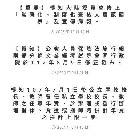
【重要】轉知大陸委員會修正
「常態化、制度化查核人員範圍
表」及宣傳海報。
2025 年 12 月 18 日
【轉知】公教人員保險法施行細
則部分條文業經考試院會同行政
院於112年8月9日修正發布。
2023 年 8 月 21 日
轉知107年7月1日後公立學校校
長、教師曾任私立學校校長、教
師之任職年資，於辦理或重行辦
理退休、資遣或撫卹時併計年資
之採計上限一案
2021 年 6 月 15 日