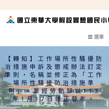
跳
轉
至
主
要
選單
內
容
【轉知】工作場所性騷擾防
治措施申訴及懲戒辦法訂定
準則，名稱並修正為「工作
場所性騷擾防治措施準
則」，業經勞動部以113
年1月17日修正發布。