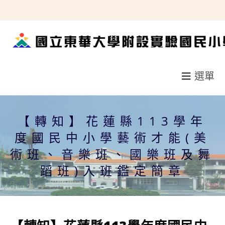
跳
轉
至
主
要
選單
內
容
【轉知】花蓮縣113學年
度國民中小學藝術才能(美
術班、音樂班、國樂班及舞
蹈班)入班鑑定簡章