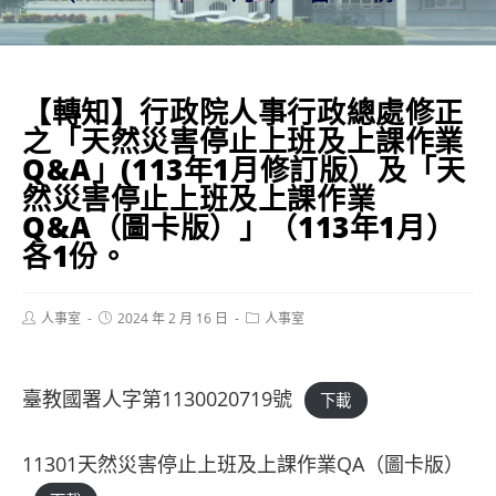
【轉知】行政院人事行政總處修正
之「天然災害停止上班及上課作業
Q&A」(113年1月修訂版）及「天
然災害停止上班及上課作業
Q&A（圖卡版）」（113年1月）
各1份。
Post
Post
Post
人事室
2024 年 2 月 16 日
人事室
author:
published:
category:
臺教國署人字第1130020719號
下載
11301天然災害停止上班及上課作業QA（圖卡版）