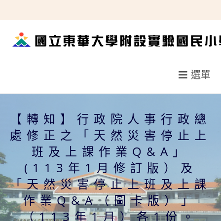
跳
轉
至
主
要
選單
內
容
【轉知】行政院人事行政總
處修正之「天然災害停止上
班及上課作業Q&A」
(113年1月修訂版）及
「天然災害停止上班及上課
作業Q&A（圖卡版）」
（113年1月）各1份。