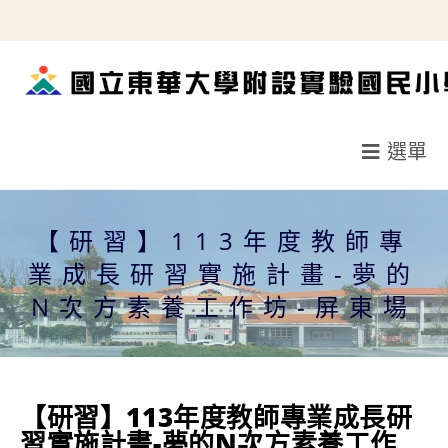
跳
轉
至
主
要
選單
內
容
【研習】113年度教師專
業成長研習實施計畫-夢的
N次方素養工作坊-屏東場
【研習】113年度教師專業成長研
習實施計畫-夢的N次方素養工作