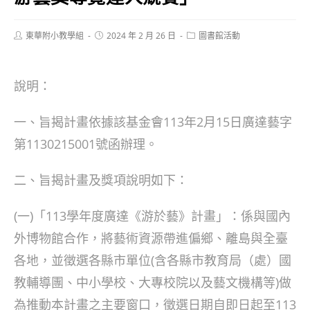
Post
Post
Post
東華附小教學組
2024 年 2 月 26 日
圖書館活動
author:
published:
category:
說明：
一、旨揭計畫依據該基金會113年2月15日廣達藝字
第1130215001號函辦理。
二、旨揭計畫及獎項說明如下：
(一)「113學年度廣達《游於藝》計畫」：係與國內
外博物館合作，將藝術資源帶進偏鄉、離島與全臺
各地，並徵選各縣市單位(含各縣市教育局（處）國
教輔導團、中小學校、大專校院以及藝文機構等)做
為推動本計畫之主要窗口，徵選日期自即日起至113