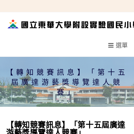
跳
轉
至
主
要
選單
內
容
【轉知競賽訊息】「第十五
屆廣達游藝獎導覽達人競
賽」
【轉知競賽訊息】「第十五屆廣達
游藝獎導覽達人競賽」