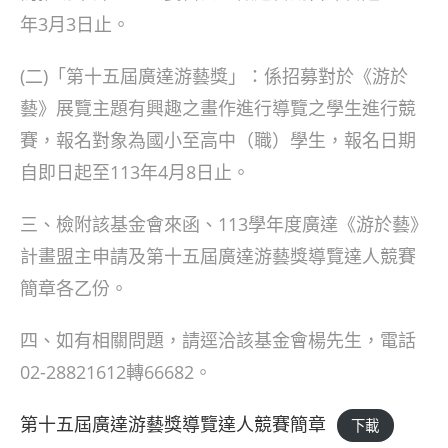
年3月3日止。
(二)「第十五屆廣達游藝獎」：係招募對於《游於
藝》展覽主題有興趣之畫作進行導覽之學生進行競
賽，報名對象為國小至高中（職）學生，報名日期
自即日起至113年4月8日止。
三、檢附該基金會來函、113學年度廣達《游於藝》
計畫盟主申請及第十五屆廣達游藝獎導覽達人競賽
簡章各乙份。
四、如有相關問題，請逕洽該基金會楊先生，電話
02-28821612轉66682。
第十五屆廣達游藝獎導覽達人競賽簡章
下載