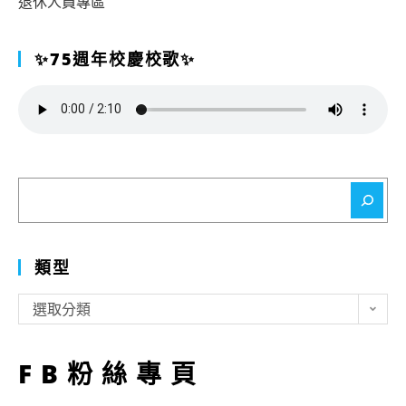
退休人員專區
✨75週年校慶校歌✨
搜
尋
類型
類
選取分類
型
FB粉絲專頁