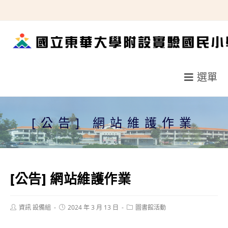
跳
轉
至
主
要
選單
內
容
[公告] 網站維護作業
[公告] 網站維護作業
Post
Post
Post
資訊 設備組
2024 年 3 月 13 日
圖書館活動
author:
published:
category: