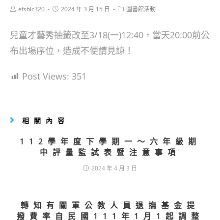
Post
Post
Post
efshlc320
2024 年 3 月 15 日
圖書館活動
author:
published:
category:
兒童才藝秀抽籤改至3/18(一)12:40，當天20:00前公
布出場序位，造成不便請見諒！
Post Views:
351
相關內容
112學年度下學期一～六年級期
中評量監試表暨注意事項
2024 年 4 月 3 日
轉知有關軍公教人員退撫基金提
撥費率自民國111年1月1起調整