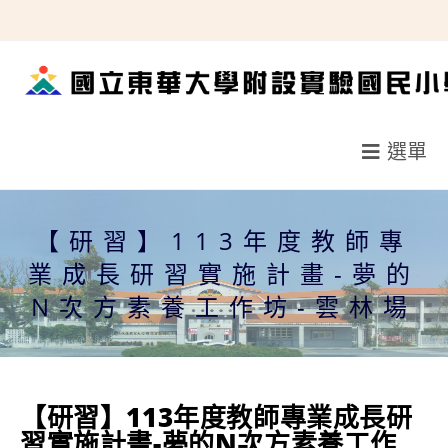
跳
轉
至
主
要
選單
內
容
【研習】113年度教師專
業成長研習實施計畫-夢的
N次方素養工作坊-雲林場
【研習】113年度教師專業成長研
習實施計畫-夢的N次方素養工作