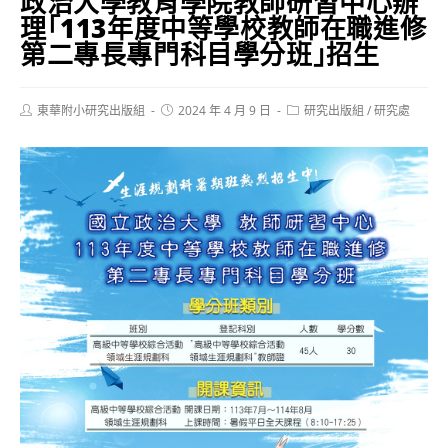
政治大學教育學院教師研習中心辦
理｢113年度中等學校教師在職進修
第二專長專門科目學分班｣招生
Post
Post
Post
東華附小研究出版組
2024 年 4 月 9 日
研究出版組
/
研究處
author:
published:
category: