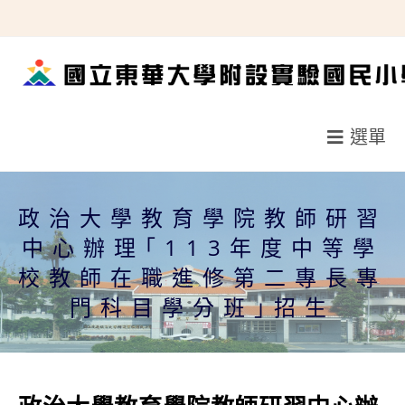
跳
轉
至
主
要
選單
內
容
政治大學教育學院教師研習
中心辦理｢113年度中等學
校教師在職進修第二專長專
門科目學分班｣招生