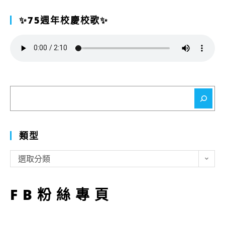
✨75週年校慶校歌✨
搜
尋
類型
類
選取分類
型
FB粉絲專頁