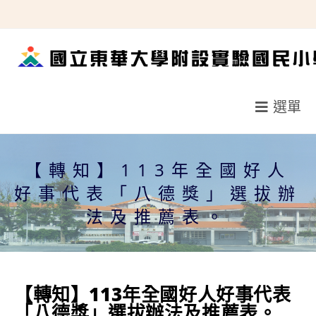
跳
轉
至
主
要
選單
內
容
【轉知】113年全國好人
好事代表「八德獎」選拔辦
法及推薦表。
【轉知】113年全國好人好事代表
「八德獎」選拔辦法及推薦表。