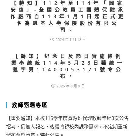
【轉知】112年至114年「闔家
安康」-全國公教員工團體保險承
作廠商自113年1月1日起正式更
名為凱基人壽保險股份有限公
司。
2024 年 1 月 18 日
【轉知】紀念日及節日實施條例
業奉總統114年5月28日華總一
義字第11400053171號令公
布。
2025 年 6 月 9 日
教師甄選專區
【重要通知】本校115學年度資源班代理教師業經3次公告
招考，仍無人報名，後續將視校內課務需求，不定期重新
發布甄選簡章，特此公告。