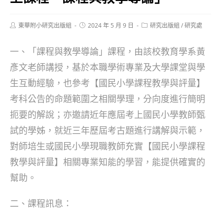
Post
Post
Post
東華附小研究出版組
2024 年 5 月 9 日
研究出版組
/
研究處
author:
published:
category:
一、「課程與教學導論」課程，由該校教育學系黃
彥文老師講授，基於本職學術專業及大學課堂與學
生互動經驗，也參考【國民小學課程教學與評量】
考科公告的命題範圍之相關學理，分向度進行簡明
扼要的解說；亦邀請近年應屆考上國民小學教師甄
試的學姊，就近三年歷屆考古題進行講解與示範，
對師培生或國民小學現職教師充實【國民小學課程
教學與評量】相關專業知能的學習，能提供確實的
幫助。
二、課程訊息：