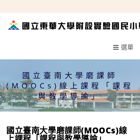
跳
轉
至
主
要
選單
內
容
國立臺南大學磨課師
(MOOCs)線上課程「課程
與教學導論」
國立臺南大學磨課師(MOOCs)線
上課程「課程與教學導論」