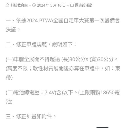
Post
Post
Post
科技教育組
2024 年 5 月 10 日
圖書館活動
author:
published:
category:
一、依據2024 PTWA全國自走車大賽第一次籌備會
決議。
二、修正車體規範，說明如下：
(一)車體全展開不得超過 (長)30公分X (寬)30公分。
(高度不限；軟性材質展開後亦算在車體中，如：束
帶）
(二)電池總電壓：7.4V(含)以下。(上限兩顆18650電
池)
三、修正計畫如附件。