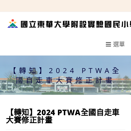
跳
轉
至
主
要
選單
內
容
【轉知】2024 PTWA全
國自走車大賽修正計畫
【轉知】2024 PTWA全國自走車
大賽修正計畫