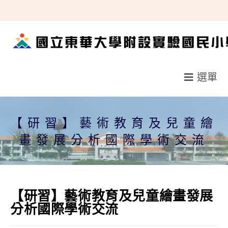
跳
轉
至
主
要
選單
內
容
【研習】藝術教育及兒童繪
畫發展分析國際學術交流
【研習】藝術教育及兒童繪畫發展
分析國際學術交流