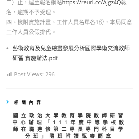
二）止，逕至報名網站
https://reurl.cc/Ajgz4Q
報
名，逾期不予受理。
四、檢附實施計畫、工作人員名單各1份，本局同意
工作人員公假排代。
藝術教育及兒童繪畫發展分析國際學術交流教師
研習 實施辦法.pdf
Post Views:
296
相關內容
國立政治大學教育學院教師研習
中心辦理「111年度中等學校教
師在職進修第二專長專門科目學
分班」隨班附讀甄審簡章